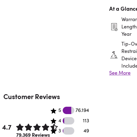
At a Glanc
Warran
Length:
Year
Tip-Ov
Restrai
Device
Includ
See More
Assem
Requir
Customer Reviews
606 5 star reviews
5
76.194
113 4 star reviews
4
113
4.7
49 3 star reviews
3
49
Rated 4.7 out of 5 stars.
79.369 Reviews